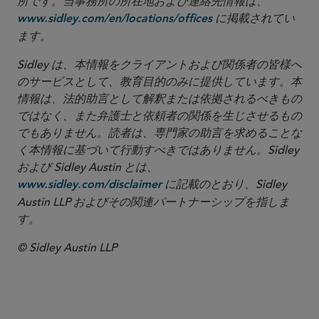
所です。当事務所の所在地および連絡先情報は、
に掲載されてい
www.sidley.com/en/locations/offices
ます。
Sidley は、本情報をクライアントおよび関係者の皆様へ
のサービスとして、教育目的のみに提供しています。本
情報は、法的助言として解釈または依拠されるべきもの
ではなく、また弁護士と依頼者の関係を生じさせるもの
でもありません。読者は、専門家の助言を求めることな
く本情報に基づいて行動すべきではありません。Sidley
および Sidley Austin とは、
に記載のとおり、Sidley
www.sidley.com/disclaimer
Austin LLP およびその関連パートナーシップを指しま
す。
© Sidley Austin LLP