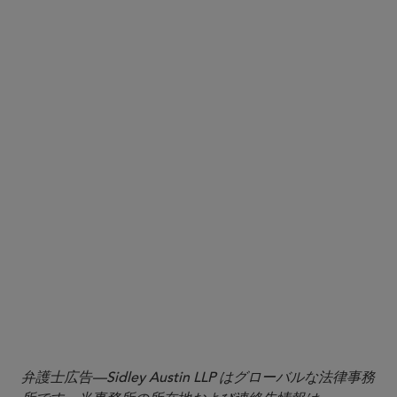
1
"U.S. Launches Review of Export Controls on Emerging
Technologies: Five Key Takeaways"
弁護士広告—Sidley Austin LLP はグローバルな法律事務