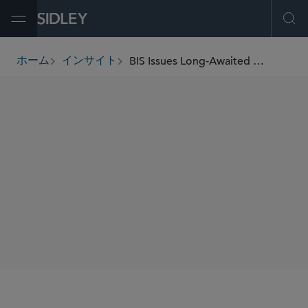
Open Menu
Ope
BIS Issues Long-Awaited Notice on Controls on Foundational Technologies, Adds New Entities to Entity List
ホーム
インサイト
breadcrumbs
SHARE