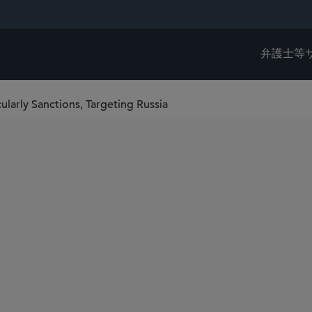
弁護士等
ularly Sanctions, Targeting Russia