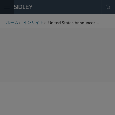
Open Menu
Ope
United States Announces New Cuba-Related Sanctions Program
ホーム
インサイト
breadcrumbs
SHARE