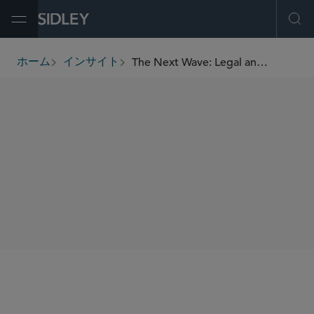
Open Menu
Ope
The Next Wave: Legal and Practical Considerations for Employers Regarding COVID-19 Vaccinations
ホーム
インサイト
breadcrumbs
SHARE