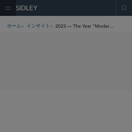
Open Menu
Ope
2023 — The Year “Modernization” Comes to the U.S. Cosmetics Industry
ホーム
インサイト
breadcrumbs
SHARE