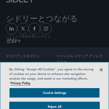
シドリーとつながる
シドリーの最新情報を入手する
登録
クライアントログイン
ソーシャル メディア ディレク
トリー
サイトマップ
By clicking “Accept All Cookies”, you agree to the storing
ご連絡先
of cookies on your device to enhance site navigation,
弁護士の広告
analyze site usage, and assist in our marketing efforts.
賞の方法論
Privacy Policy
プライバシー方針
医療保険プランの透明性
Cookie Settings
利用規約
Cookie Settings
Reject All