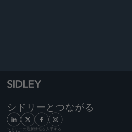
chapter,
Dietary Supplement Regulation: A
Comprehensive Guide
, Food and Drug Law
Institute, 2011.
Co-author, “Analyzing the Laws, Regulations, and
Policies, Affecting FDA-Regulated Products,
Direct-to-Consumer Marketing: The Food and
Drug Administration Is Not Alone,”
Food and
Drug Law Journal
, 2003.
シドリーとつながる
シドリーの最新情報を入手する