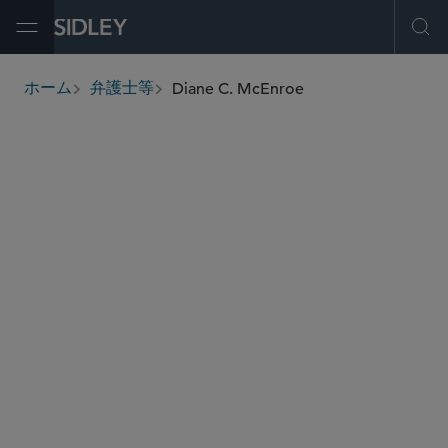
Open Menu
Ope
Diane C. McEnroe
ホーム
弁護士等
breadcrumbs
dmcenroe
@sidley.com
食品・医薬品・医療機器関連の規制業務
消費者規制・州検事総長