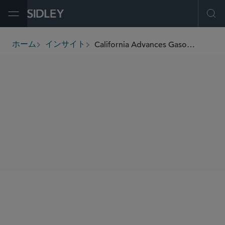
Open Menu
Ope
California Advances Gasoline Spot Market Transaction Regulations Through Emergency Rulemakings
ホーム
インサイト
breadcrumbs
SHARE