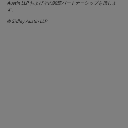
Austin LLP およびその関連パートナーシップを指しま
す。
© Sidley Austin LLP
パートナー
Maureen F. Gorsen
maureen.gorsen
@sidley.com