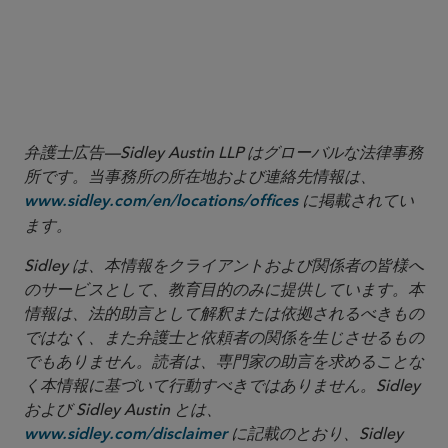
Thank you to Arielle Rodriguez, associate in Sidley's
Commercial Litigation and Disputes practice, for her
significant contribution to this Sidley Update.
弁護士広告—Sidley Austin LLP はグローバルな法律事務
所です。当事務所の所在地および連絡先情報は、
に掲載されてい
www.sidley.com/en/locations/offices
ます。
Sidley は、本情報をクライアントおよび関係者の皆様へ
のサービスとして、教育目的のみに提供しています。本
情報は、法的助言として解釈または依拠されるべきもの
ではなく、また弁護士と依頼者の関係を生じさせるもの
でもありません。読者は、専門家の助言を求めることな
く本情報に基づいて行動すべきではありません。Sidley
および Sidley Austin とは、
に記載のとおり、Sidley
www.sidley.com/disclaimer