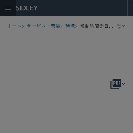
Open Menu
規制諮問委員会・カウンセリング
ホーム
サービス・産業
環境
breadcrumbs
概要