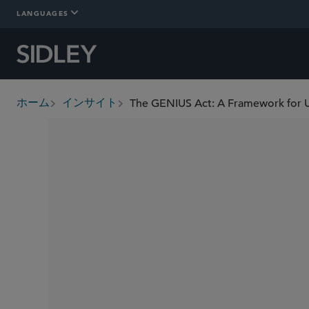
LANGUAGES
The GENIUS Act: A Framework for U.
ホーム
インサイト
breadcrumbs