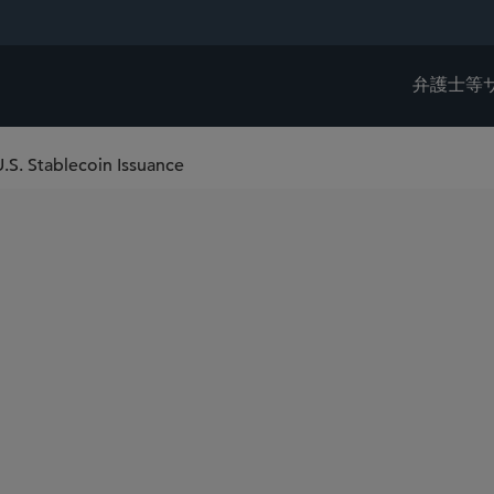
弁護士等
S. Stablecoin Issuance