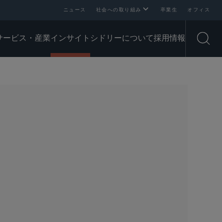
ニュース
社会への取り組み
卒業生
オフィス
サービス・産業
インサイト
シドリーについて
採用情報
Open
SHARE