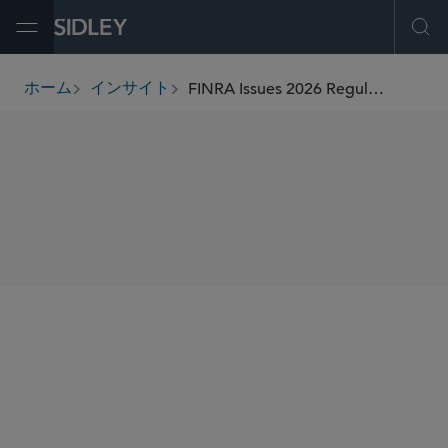
Open Menu
Ope
FINRA Issues 2026 Regulatory Oversight Report
ホーム
インサイト
breadcrumbs
SHARE