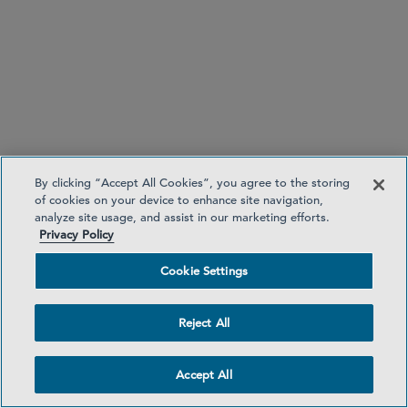
ダラス
+1 214 969 3510
マイアミ
+1 305 391 5215
パートナー
Lara C. Thyagarajan
By clicking “Accept All Cookies”, you agree to the storing
lthyagarajan
@sidley.com
of cookies on your device to enhance site navigation,
analyze site usage, and assist in our marketing efforts.
Privacy Policy
Cookie Settings
ニューヨーク
+1 212 839 5858
Reject All
ボストン
+1 617 223 0464
Accept All
パートナー