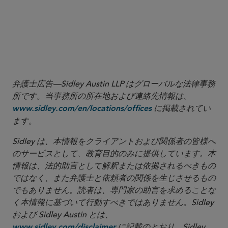
and checks-forwarded blotters to demonstrate
compliance with the exemption, including
confirming that they “promptly transmit”
customer checks payable to the clearing broker-
dealer.
弁護士広告—Sidley Austin LLP はグローバルな法律事務
所です。当事務所の所在地および連絡先情報は、
に掲載されてい
www.sidley.com/en/locations/offices
ます。
Sidley は、本情報をクライアントおよび関係者の皆様へ
のサービスとして、教育目的のみに提供しています。本
情報は、法的助言として解釈または依拠されるべきもの
ではなく、また弁護士と依頼者の関係を生じさせるもの
でもありません。読者は、専門家の助言を求めることな
く本情報に基づいて行動すべきではありません。Sidley
および Sidley Austin とは、
に記載のとおり、Sidley
www.sidley.com/disclaimer