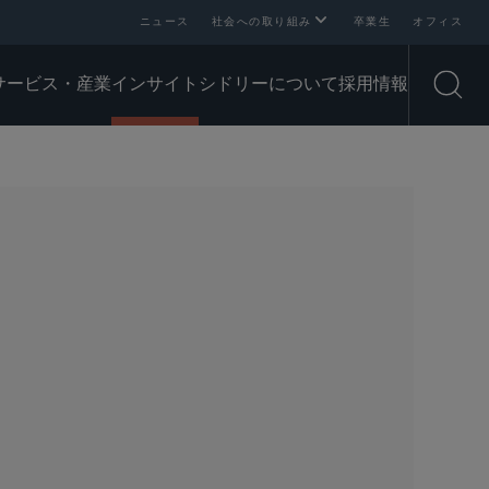
ニュース
社会への取り組み
卒業生
オフィス
サービス・産業
インサイト
シドリーについて
採用情報
Open
SHARE