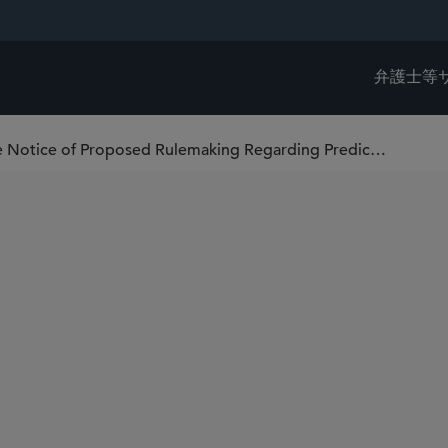
弁護士等
U.S. CFTC Issues Guidance, Advance Notice of Proposed Rulemaking Regarding Prediction Markets