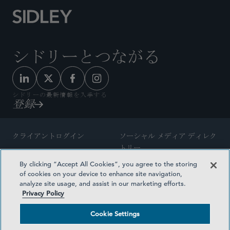
シドリーとつながる
シドリーの最新情報を入手する
登録
クライアントログイン
ソーシャル メディア ディレク
トリー
サイトマップ
By clicking “Accept All Cookies”, you agree to the storing
ご連絡先
of cookies on your device to enhance site navigation,
弁護士の広告
analyze site usage, and assist in our marketing efforts.
賞の方法論
Privacy Policy
プライバシー方針
医療保険プランの透明性
Cookie Settings
利用規約
Cookie Settings