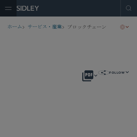
Open Menu
Ope
ブロックチェーン
ホーム
サービス・産業
breadcrumbs
概要
FOLLOW