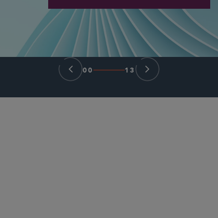
00
13
パートナー
Lilya Tessler
ltessler
@sidley.com