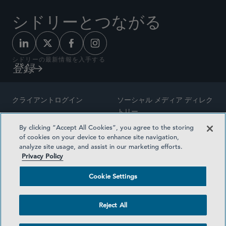
シドリーとつながる
シドリーの最新情報を入手する
登録
クライアントログイン
ソーシャル メディア ディレク
トリー
サイトマップ
By clicking “Accept All Cookies”, you agree to the storing
ご連絡先
of cookies on your device to enhance site navigation,
弁護士の広告
analyze site usage, and assist in our marketing efforts.
賞の方法論
Privacy Policy
プライバシー方針
医療保険プランの透明性
Cookie Settings
利用規約
Cookie Settings
Reject All
©2026 SIDLEY AUSTIN LLP