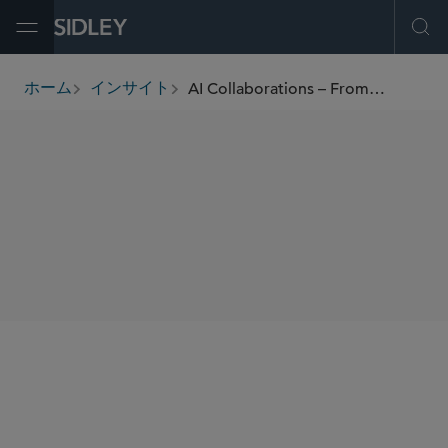
Open Menu
Ope
AI Collaborations – From Strategic License to Strategic Acquisition
ホーム
インサイト
breadcrumbs
SHARE