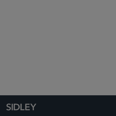
Subscribe to Sidley Publications
Social Media Directory