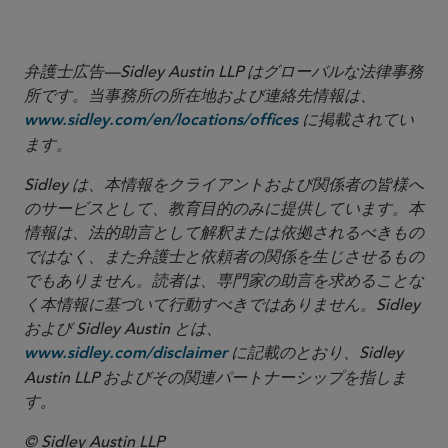
弁護士広告—Sidley Austin LLP はグローバルな法律事務
所です。当事務所の所在地および連絡先情報は、
に掲載されてい
www.sidley.com/en/locations/offices
ます。
Sidley は、本情報をクライアントおよび関係者の皆様へ
のサービスとして、教育目的のみに提供しています。本
情報は、法的助言として解釈または依拠されるべきもの
ではなく、また弁護士と依頼者の関係を生じさせるもの
でもありません。読者は、専門家の助言を求めることな
く本情報に基づいて行動すべきではありません。Sidley
および Sidley Austin とは、
に記載のとおり、Sidley
www.sidley.com/disclaimer
Austin LLP およびその関連パートナーシップを指しま
す。
© Sidley Austin LLP