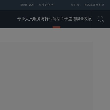
新闻/ 成就
企业文化
前职员
盛德律师事务所
专业人员
服务与行业
洞察
关于盛德
职业发展
Open
SHARE