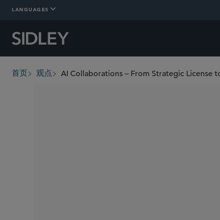
LANGUAGES
AI Collaborations – From Strategic License t
首页
观点
breadcrumbs