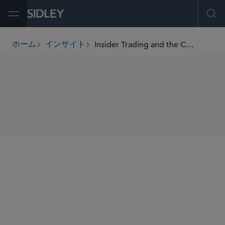
Open Menu
Ope
Insider Trading and the COVID-19 Impact
ホーム
インサイト
breadcrumbs
SHARE