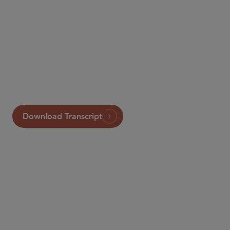
Apple Podcasts
Spotify
other podcast services
View Transcript
Download Transcript
パートナー
Samir A. Gandhi
sgandhi
@sidley.com