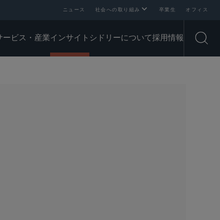
ニュース
社会への取り組み
卒業生
オフィス
サービス・産業
インサイト
シドリーについて
採用情報
Open
SHARE