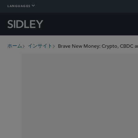
LANGUAGES
Brave New Money: Crypto, CBDC an
ホーム
インサイト
breadcrumbs