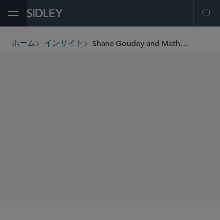
Open Menu
Ope
Shane Goudey and Mathew Eapen Featured on Swimming with Allocators Podcast Episode, “The Untapped Potential of Corporate Venture Capital in Canada”
ホーム
インサイト
breadcrumbs
SHARE