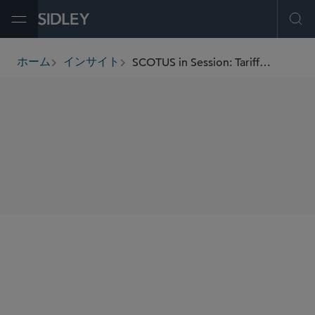
Open Menu
Ope
SCOTUS in Session: Tariffs, the “Shadow Docket,” and Executive Power
ホーム
インサイト
breadcrumbs
SHARE