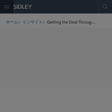
Open Menu
Ope
Getting the Deal Through - Vertical Agreements 2008
ホーム
インサイト
breadcrumbs
著者
Patrick J. Harrison
SHARE