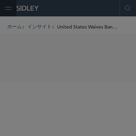
Open Menu
Ope
United States Waives Ban on Burmese Imports
ホーム
インサイト
breadcrumbs
SHARE