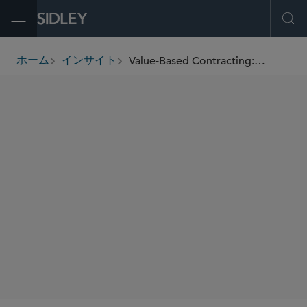
Open Menu
Ope
Value-Based Contracting: A (Critical and Solvable) Rubik’s Cube for Manufacturers
ホーム
インサイト
breadcrumbs
著者
Donielle McCutcheon
Trevor L. Wear