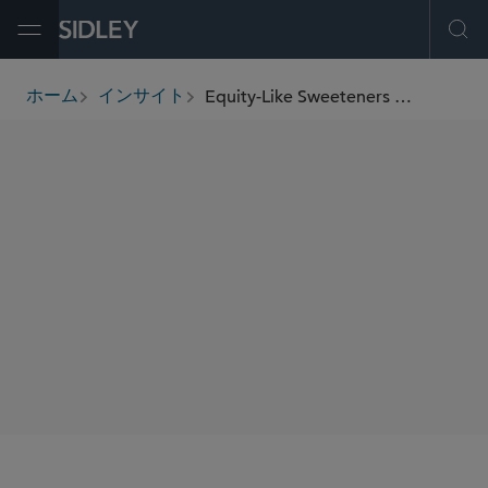
Open Menu
Ope
Equity-Like Sweeteners Go Mainstream
ホーム
インサイト
breadcrumbs
著者
Elizabeth R. Tabas Carson
Annie C. Wallis
Angela T. Richards
Daniel M. Philion
Dennis M. Twomey
Anna Gumport
SHARE