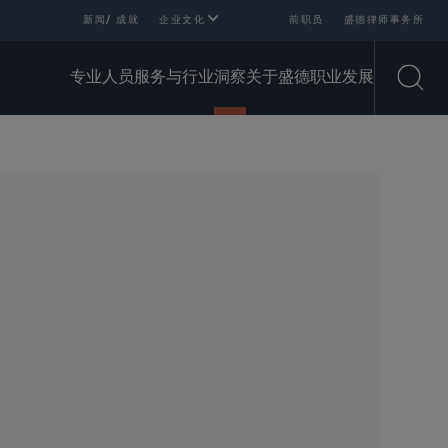
新闻/ 成就
企业文化
前职员
盛德律师事务所
专业人员
服务与行业
洞察
关于盛德
职业发展
Open
SHARE