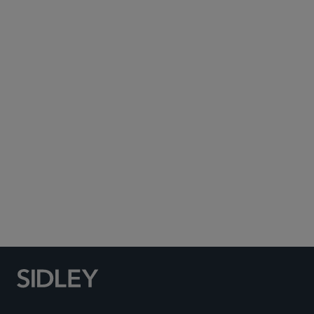
Subscribe to Sidley Publications
Social Media Directory