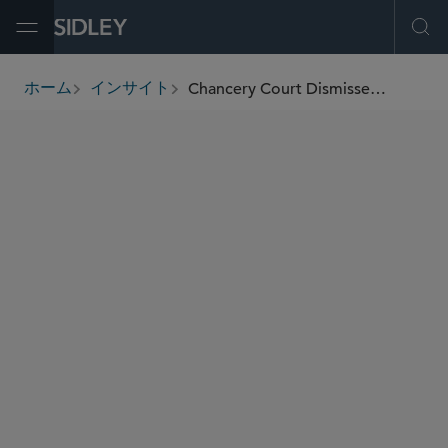
Open Menu
Ope
Chancery Court Dismisses Derivative Challenge to The Trade Desk CEO’s Compensation Award for Lack of Demand Futility
ホーム
インサイト
breadcrumbs
著者