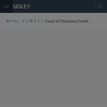
Open Menu
Ope
Court of Chancery Confirms Common Law Standards for Actual Control Regarding Challenged Transactions
ホーム
インサイト
breadcrumbs
著者
Yolanda C. Garcia
Vincent J. Margiotta