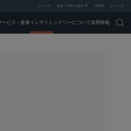
ニュース
社会への取り組み
卒業生
オフィス
サービス・産業
インサイト
シドリーについて
採用情報
Open
SHARE