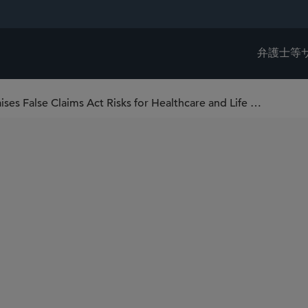
弁護士等
DOJ’s Civil Rights Fraud Initiative Raises False Claims Act Risks for Healthcare and Life Sciences Companies