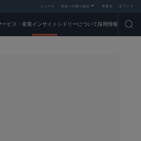
ニュース
社会への取り組み
卒業生
オフィス
サービス・産業
インサイト
シドリーについて
採用情報
Open
SHARE