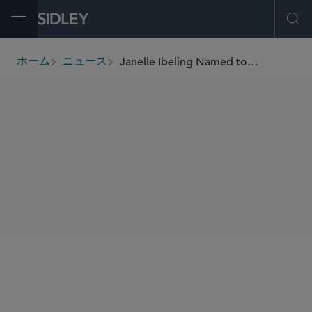
Open Menu
Ope
Janelle Ibeling Named to The Hedge Fund Journal’s 2023 “50 Leading Women in Hedge Funds” List
ホーム
ニュース
breadcrumbs
SHARE