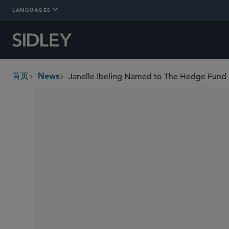
LANGUAGES
首页
News
breadcrumbs