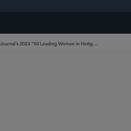
Janelle Ibeling Named to The Hedge Fund Journal’s 2023 “50 Leading Women in Hedge Funds” List