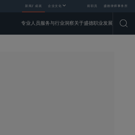
新闻/ 成就
企业文化
前职员
盛德律师事务所
专业人员
服务与行业
洞察
关于盛德
职业发展
Open
SHARE