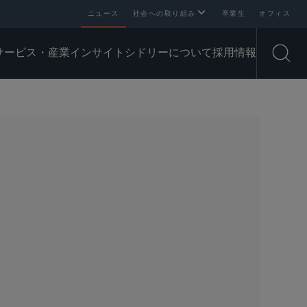
ニュース
社会への取り組み
卒業生
オフィス
サービス・産業
インサイト
シドリーについて
採用情報
Open
SHARE