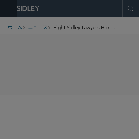
Open Menu
Ope
Eight Sidley Lawyers Honored by Latino Leaders Magazine
ホーム
ニュース
breadcrumbs
SHARE
Latino Leaders