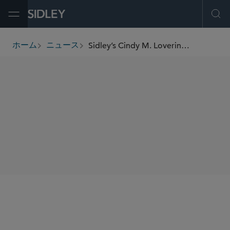
Open Menu
Ope
Sidley’s Cindy M. Lovering and Jon A. Olsen Named “Leaders of Influence in Law 2024”
ホーム
ニュース
breadcrumbs
SHARE
San Diego Business Journal