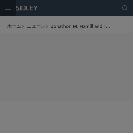
Open Menu
Ope
Jonathon M. Hamill and Tanya Indisova Named “Private Equity Rising Stars” by Law.com International
ホーム
ニュース
breadcrumbs
SHARE
Law.com International