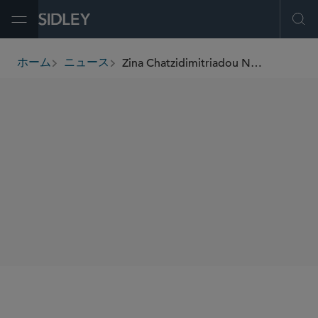
Open Menu
Ope
Zina Chatzidimitriadou Named by Law.com International as one of the “UK Legal Industry’s Best Up-And-Coming Women”
ホーム
ニュース
breadcrumbs
SHARE