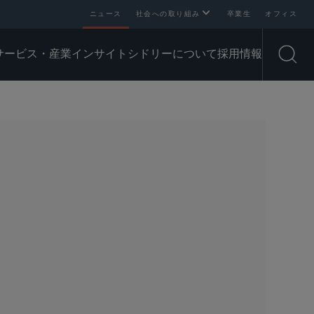
ニュース
社会への取り組み
卒業生
オフィス
サービス・産業
インサイト
シドリーについて
採用情報
Open
SHARE