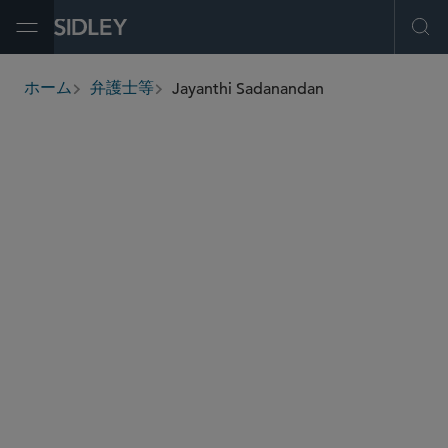
Open Menu
Ope
Jayanthi Sadanandan
ホーム
弁護士等
breadcrumbs
jay.sadanandan
@sidley.com