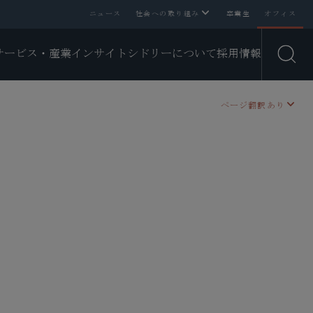
ニュース
社会への取り組み
卒業生
オフィス
サービス・産業
インサイト
シドリーについて
採用情報
Open
ページ翻訳あり