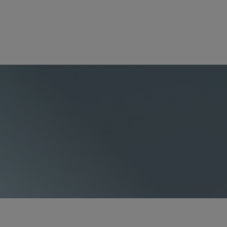
パートナー
Constance Choy
cchoy
@sidley.com