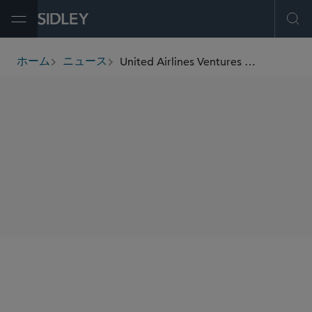
Open Menu
Ope
United Airlines Ventures Sustainable Flight Fund Wins Fast Company’s 2024 World Changing Ideas Award
ホーム
ニュース
breadcrumbs
SHARE
Fast Company