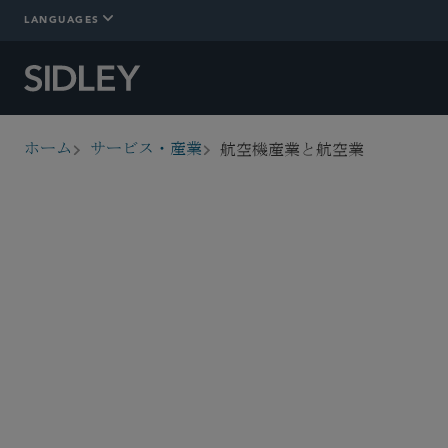
LANGUAGES
航空機産業と航空業
ホーム
サービス・産業
breadcrumbs
概要
詳細情報
Who We Are