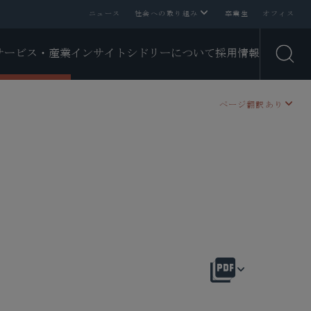
ニュース
社会への取り組み
卒業生
オフィス
サービス・産業
インサイト
シドリーについて
採用情報
Open
ページ翻訳あり