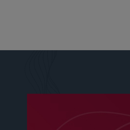
See Our Rece
More