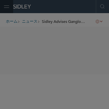
Open Menu
Ope
Sidley Advises Ganglong China Property on Liability Management
ホーム
ニュース
breadcrumbs
SHARE