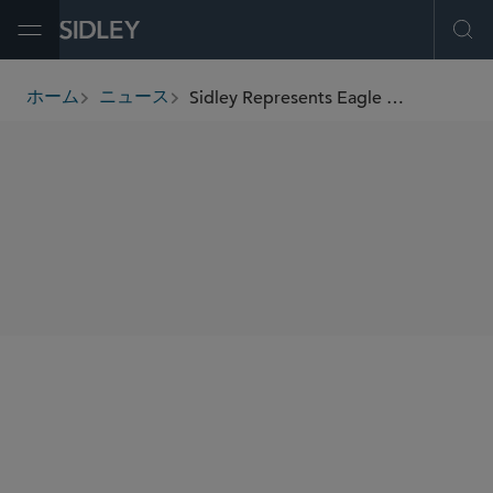
Open Menu
Ope
Sidley Represents Eagle Materials in Its Acquisition of Bullskin Stone & Lime
ホーム
ニュース
breadcrumbs
SHARE