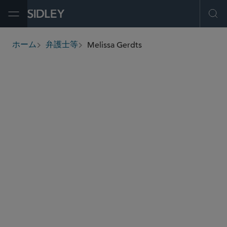
Open Menu
Ope
Melissa Gerdts
ホーム
弁護士等
breadcrumbs
mgerdts
@sidley.com
商取引に関する訴訟及び紛争処理