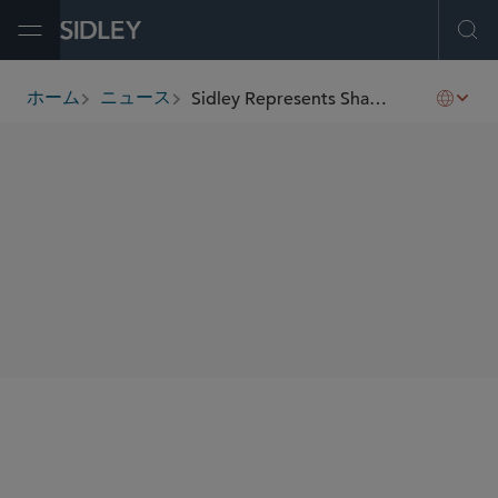
Open Menu
Ope
Sidley Represents Shanghai MicroPort MedBot (Group) Co., Ltd. on Its Placing of New H Shares
ホーム
ニュース
breadcrumbs
SHARE