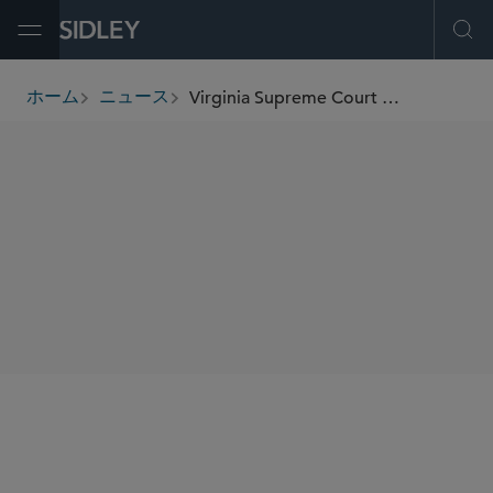
Open Menu
Ope
Virginia Supreme Court Hears Sidley's Challenge to Unlawful Seizure of Railroad Land
ホーム
ニュース
breadcrumbs
SHARE