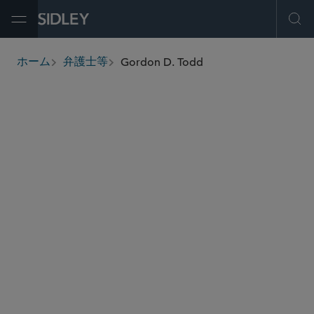
Open Menu
Ope
Gordon D. Todd
ホーム
弁護士等
breadcrumbs
gtodd
@sidley.com
自動車とモビリティ
商取引に関する訴訟及び紛争処理
虚偽権利主張法