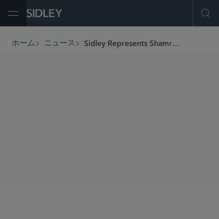
Open Menu
Ope
Sidley Represents Shamrock Capital Investment Firm in Acquiring Participation in New Regency’s Content Library
ホーム
ニュース
breadcrumbs
SHARE