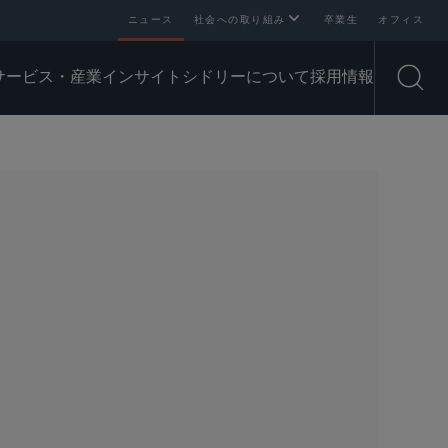
ニュース
社会への取り組み
卒業生
オフィス
サービス・産業
インサイト
シドリーについて
採用情報
Open
SHARE