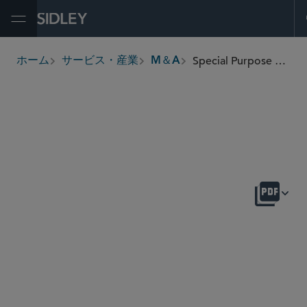
Open Menu
Special Purpose Acquisition Companies (SPACs)
ホーム
サービス・産業
M＆A
breadcrumbs
概要