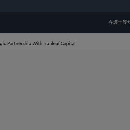
弁護士等
ic Partnership With Ironleaf Capital