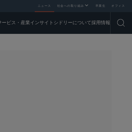
ニュース
社会への取り組み
卒業生
オフィス
サービス・産業
インサイト
シドリーについて
採用情報
Open
SHARE