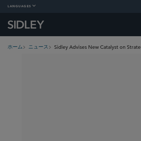
LANGUAGES
Sidley Advises New Catalyst on Strateg
ホーム
ニュース
breadcrumbs