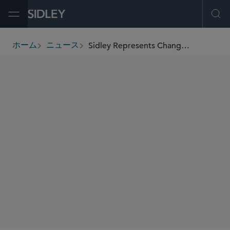
Open Menu
Ope
Sidley Represents Changchun GeneScience (GenSci) Pharmaceuticals in Its Strategic Licensing Agreement With Yarrow Bioscience for First-in-Class Autoimmune Thyroid Disease Therapy
ホーム
ニュース
breadcrumbs